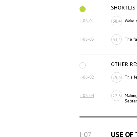
SHORTLIS
I-06-01
Wake 
58,4
I-06-03
The fa
53,4
OTHER RE
I-06-02
This f
29,6
I-06-04
Making
22,6
Septe
I-07
USE OF