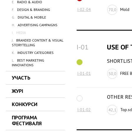
E.
RADIO & AUDIO
I-02-04
Mold
70,0
F.
DESIGN & BRANDING
G.
DIGITAL & MOBILE
H.
ADVERTISING CAMPAIGNS
I.
MEDIA
J.
BRANDED CONTENT & VISUAL
I-01
USE OF
STORYTELLING
K.
INDUSTRY CATEGORIES
SHORTLIS
L.
BEST MARKETING
INNOVATIONS
I-01-01
FREE 
50,0
УЧАСТЬ
ЖУРІ
OTHER RE
КОНКУРСИ
I-01-02
Top.sc
42,1
ПРОГРАМА
ФЕСТИВАЛЯ