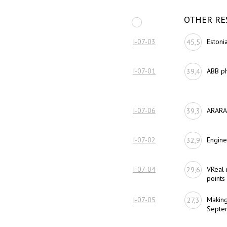
OTHER RE
I-07-03
Estoni
45,5
I-07-01
ABB p
39,4
I-07-06
ARARAT
39,3
I-07-02
Engine
32,9
I-07-04
VReal 
29,6
points 
I-07-05
Making
27,3
Septe