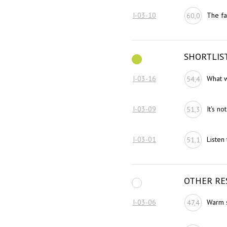
I-03-10
The fa
60,0
SHORTLIS
I-03-16
What 
54,4
I-03-09
It's not
51,3
I-03-01
Listen
51,1
OTHER RE
I-03-06
Warm 
47,4