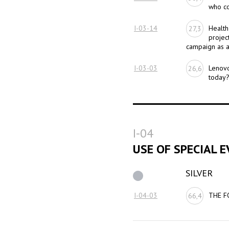
who c
I-03-14
Health
27,3
projec
campaign as a 
I-03-03
Lenovo
26,6
today
I-04
USE OF SPECIAL 
SILVER
I-04-03
THE F
66,4