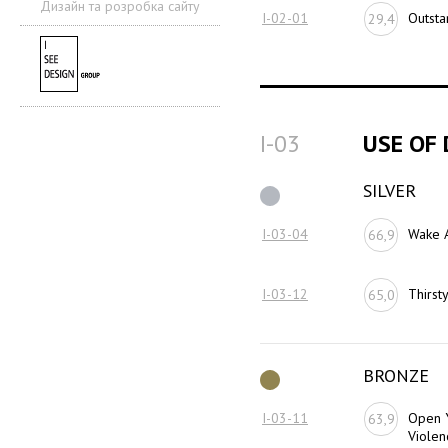
Дизайн та розробка сайту
I-02-01
Outsta
29,4
I-03
USE OF 
SILVER
I-03-04
Wake 
66,9
I-03-12
Thirst
65,0
BRONZE
I-03-11
Open Y
63,9
Violen