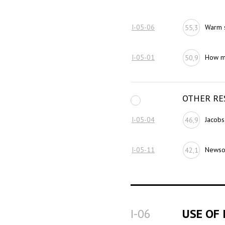
I-05-06
Warm 
55,3
I-05-01
How m
50,9
OTHER RE
I-05-04
Jacobs
46,9
I-05-11
Newson
42,1
I-06
USE OF