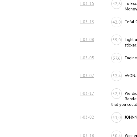
I-03-15
To Exc
42,8
Mone
I-03-13
Tefal 
42,0
I-03-08
Light 
39,0
sticke
I-03-05
Engine
37,6
I-03-07
AVON.
32,4
I-03-17
We did
32,3
Bentle
that you could
I-03-02
JOHNN
31,0
I-03-18
Winner
30,4