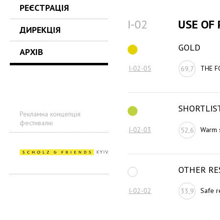
РЕЄСТРАЦІЯ
I-02
USE OF
ДИРЕКЦІЯ
GOLD
АРХІВ
I-02-05
THE F
69,7
SHORTLIS
Рекламна концепція
фестивалю
I-02-03
Warm 
52,6
OTHER RE
I-02-02
Safe re
33,9