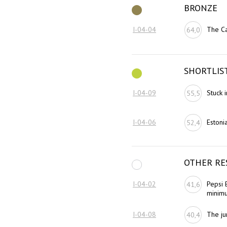
BRONZE
I-04-04
The Ca
64,0
SHORTLIS
I-04-09
Stuck 
55,5
I-04-06
Estoni
52,4
OTHER RE
I-04-02
Pepsi 
41,6
minimu
I-04-08
The ju
40,4