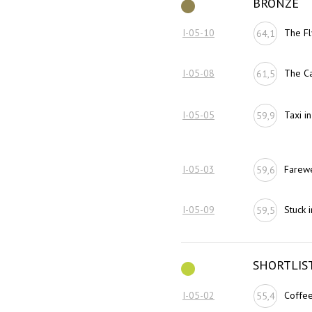
BRONZE
I-05-10
The F
64,1
I-05-08
The Ca
61,5
I-05-05
Taxi in
59,9
I-05-03
Farewe
59,6
I-05-09
Stuck 
59,5
SHORTLIS
I-05-02
Coffee
55,4