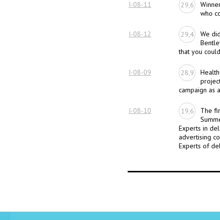
I-08-11
Winner
29,6
who c
I-08-12
We did
29,4
Bentle
that you could
I-08-09
Health
28,9
projec
campaign as a 
I-08-10
The fi
19,6
Summer
Experts in deli
advertising co
Experts of deli