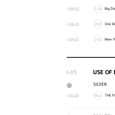
I-04-01
Big Da
31,8
I-04-05
One Bi
28,9
I-04-07
New Ye
23,6
I-05
USE OF
SILVER
I-05-07
THE F
66,1