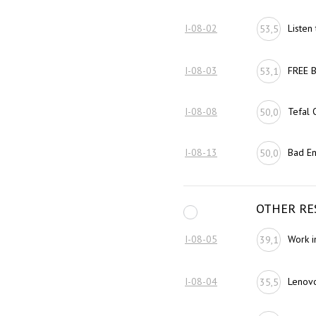
I-08-02
Listen
53,5
I-08-03
FREE 
53,1
I-08-08
Tefal 
50,0
I-08-13
Bad En
50,0
OTHER RE
I-08-05
Work i
39,1
I-08-04
Lenovo
35,5