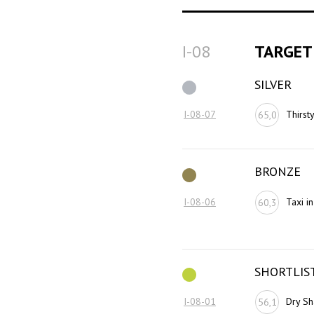
I-08
TARGET
SILVER
I-08-07
Thirst
65,0
BRONZE
I-08-06
Taxi in
60,3
SHORTLIS
I-08-01
Dry S
56,1