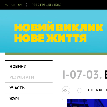
РЕЄСТРАЦІЯ / ВХІД
RU
UA
EN
НОВИНИ
I-07-03.
E
РЕЗУЛЬТАТИ
УЧАСТЬ
OTHER RESU
45,5
ЖУРІ